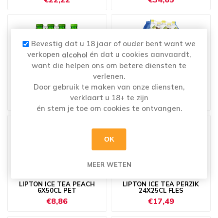
Bevestig dat u 18 jaar of ouder bent want we
verkopen
én dat u cookies aanvaardt,
alcohol
want die helpen ons om betere diensten te
verlenen.
LIPTON ICE TEA GREEN PET
LIPTON ICE TEA ORIGINAL
Door gebruik te maken van onze diensten,
6X50CL
6X1,5L PET
verklaart u 18+ te zijn
€8,86
€17,55
én stem je toe om cookies te ontvangen.
OK
MEER WETEN
LIPTON ICE TEA PEACH
LIPTON ICE TEA PERZIK
6X50CL PET
24X25CL FLES
€8,86
€17,49