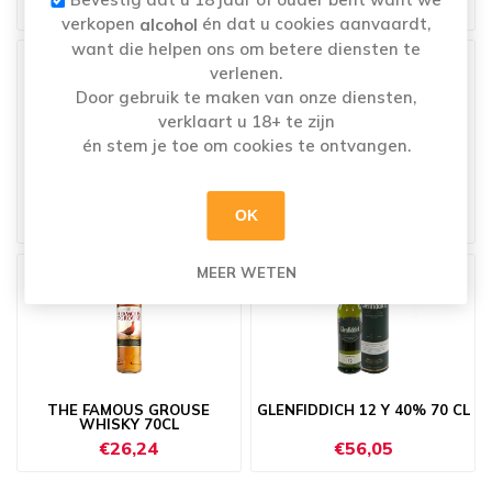
€24,42
€39,88
verkopen
én dat u cookies aanvaardt,
alcohol
want die helpen ons om betere diensten te
verlenen.
Door gebruik te maken van onze diensten,
verklaart u 18+ te zijn
én stem je toe om cookies te ontvangen.
WILLIAM LAWSON'S 70CL
JAMESON 70CL
OK
€21,73
€30,09
MEER WETEN
THE FAMOUS GROUSE
GLENFIDDICH 12 Y 40% 70 CL
WHISKY 70CL
€26,24
€56,05