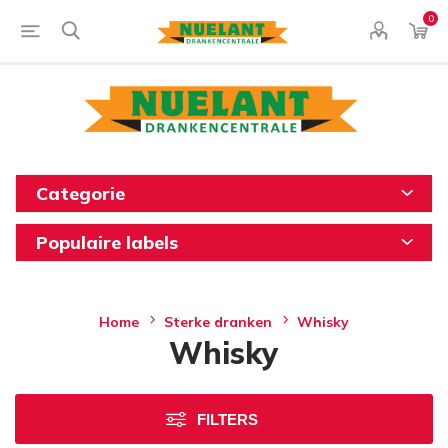
0
Categorie
Populaire labels
Home
Sterke dranken
Whisky
Whisky
FILTERS