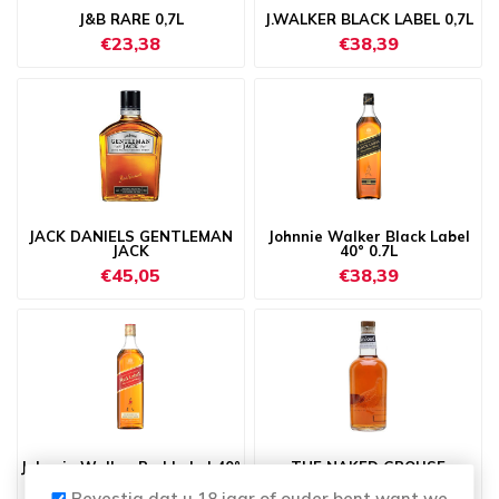
J&B RARE 0,7L
J.WALKER BLACK LABEL 0,7L
€23,38
€38,39
JACK DANIELS GENTLEMAN
Johnnie Walker Black Label
JACK
40° 0.7L
€45,05
€38,39
Johnnie Walker Red Label 40°
THE NAKED GROUSE
0.7L
Bevestig dat u 18 jaar of ouder bent want we