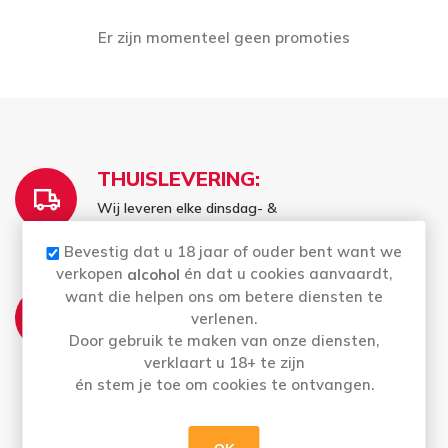
Er zijn momenteel geen promoties
THUISLEVERING:
Wij leveren elke dinsdag- &
donderdagnamiddag aan huis
Bevestig dat u 18 jaar of ouder bent want we
verkopen
én dat u cookies aanvaardt,
alcohol
AFHALEN:
want die helpen ons om betere diensten te
verlenen.
Ma t.e.m. Do: Uw bestelling staat de volgende
Door gebruik te maken van onze diensten,
dag voor u klaar vanaf 13u
verklaart u 18+ te zijn
Bestellingen op vrijdag en in het weekend kan
u vanaf maandag afhalen
én stem je toe om cookies te ontvangen.