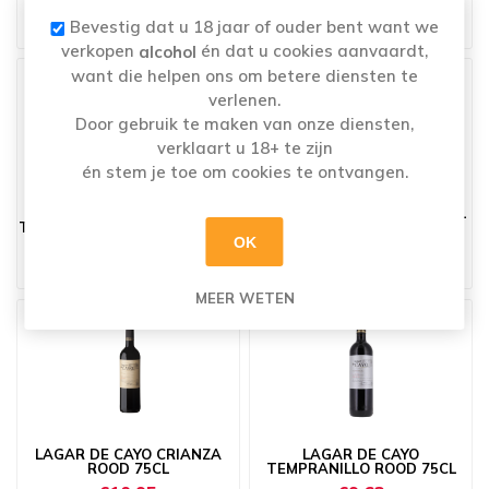
75CL
75CL
€6,38
€7,21
Bevestig dat u 18 jaar of ouder bent want we
verkopen
én dat u cookies aanvaardt,
alcohol
want die helpen ons om betere diensten te
verlenen.
Door gebruik te maken van onze diensten,
verklaart u 18+ te zijn
én stem je toe om cookies te ontvangen.
I CIPRESSI DEL CASATO
IRANCY DOMAINE FELIX 75CL
TOSCANA SANGIOVESE ROOD
75CL
OK
€6,99
€20,52
MEER WETEN
LAGAR DE CAYO CRIANZA
LAGAR DE CAYO
ROOD 75CL
TEMPRANILLO ROOD 75CL