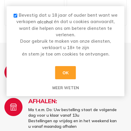
ROYAL OPORTO WIT 75CL
SANDEMAN PORTO RICH
+33% GRATIS
RUBY 75CL
Bevestig dat u 18 jaar of ouder bent want we
€12,05
€12,65
verkopen
én dat u cookies aanvaardt,
alcohol
want die helpen ons om betere diensten te
verlenen.
Door gebruik te maken van onze diensten,
verklaart u 18+ te zijn
én stem je toe om cookies te ontvangen.
THUISLEVERING:
OK
Wij leveren elke dinsdag- &
donderdagnamiddag aan huis
MEER WETEN
AFHALEN:
Ma t.e.m. Do: Uw bestelling staat de volgende
dag voor u klaar vanaf 13u
Bestellingen op vrijdag en in het weekend kan
u vanaf maandag afhalen