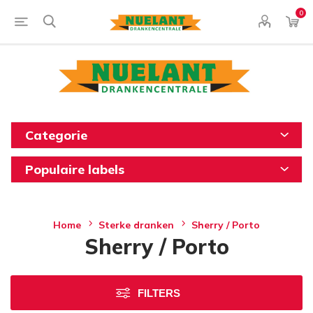
0
Categorie
Populaire labels
Home
Sterke dranken
Sherry / Porto
Sherry / Porto
FILTERS