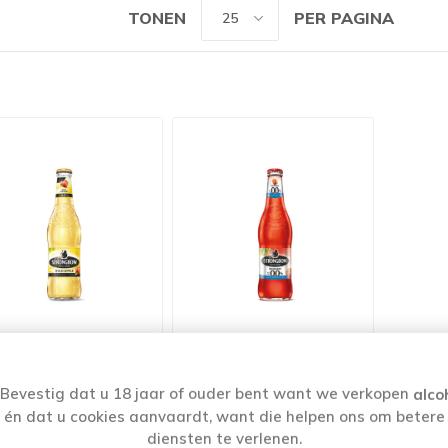
TONEN
PER PAGINA
TRONGBOW GOLD
STRONGBOW RED
APPLE 33CL
BERRIES 0,0% 33CL
Bevestig dat u 18 jaar of ouder bent want we verkopen
alco
€2,48
€2,31
én dat u cookies aanvaardt, want die helpen ons om betere
diensten te verlenen.