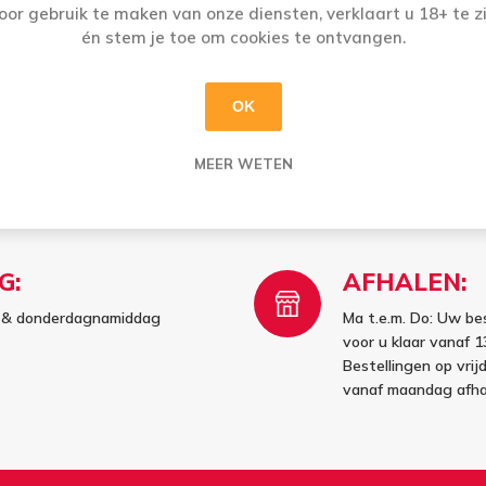
oor gebruik te maken van onze diensten, verklaart u 18+ te zi
én stem je toe om cookies te ontvangen.
i
i
h
h
OK
MEER WETEN
G:
AFHALEN:
g- & donderdagnamiddag
Ma t.e.m. Do: Uw be
voor u klaar vanaf 1
Bestellingen op vri
vanaf maandag afha