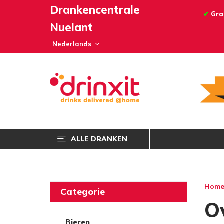
Drankencentrale
✔
Grat
Nuelant
ALLE DRANKEN
Hom
Categorie
O
Bieren