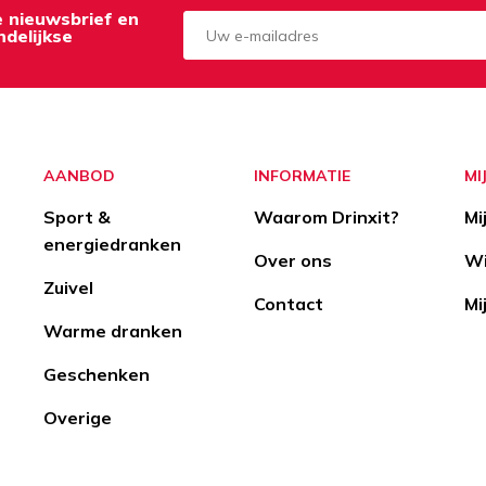
de nieuwsbrief en
delijkse
Aanmelden
Opzeggen
AANBOD
INFORMATIE
MI
Sport &
Waarom Drinxit?
Mi
energiedranken
Over ons
Wi
Zuivel
Contact
Mi
Warme dranken
Geschenken
Overige