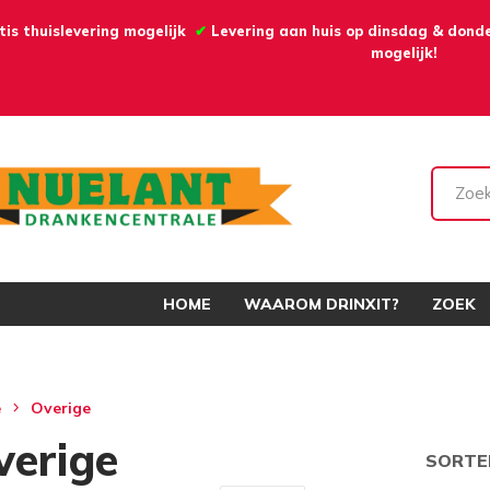
is thuislevering mogelijk
✔
Levering aan huis op dinsdag & don
mogelijk!
HOME
WAAROM DRINXIT?
ZOEK
e
Overige
verige
SORTE