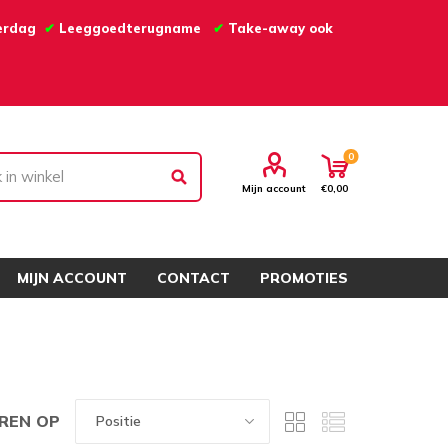
derdag
✔
Leeggoedterugname
✔
Take-away ook
0
Mijn account
€0,00
MIJN ACCOUNT
CONTACT
PROMOTIES
REN OP