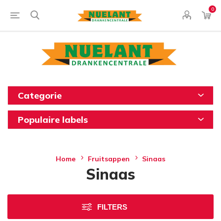
0
Categorie
Populaire labels
Home
Fruitsappen
Sinaas
Sinaas
FILTERS