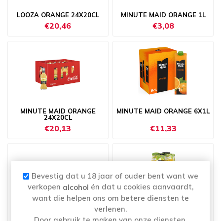
LOOZA ORANGE 24X20CL
MINUTE MAID ORANGE 1L
€20,46
€3,08
MINUTE MAID ORANGE
MINUTE MAID ORANGE 6X1L
24X20CL
€20,13
€11,33
Bevestig dat u 18 jaar of ouder bent want we
verkopen
én dat u cookies aanvaardt,
alcohol
want die helpen ons om betere diensten te
verlenen.
MINUTE MAID ORANGE BRIK
MINUTE MAID ORANGE PET
Door gebruik te maken van onze diensten,
8X4X20CL
4X33CL