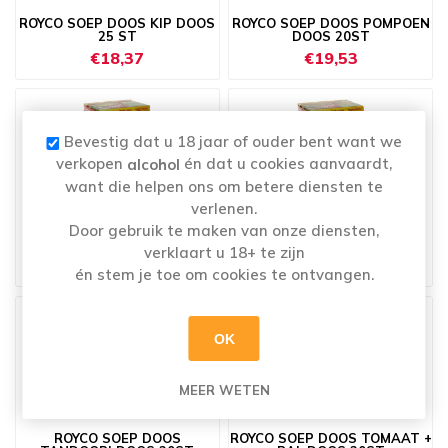
ROYCO SOEP DOOS KIP DOOS
ROYCO SOEP DOOS POMPOEN
25 ST
DOOS 20ST
€18,37
€19,53
Bevestig dat u 18 jaar of ouder bent want we
verkopen
én dat u cookies aanvaardt,
alcohol
want die helpen ons om betere diensten te
verlenen.
Door gebruik te maken van onze diensten,
ROYCO SOEP DOOS PREI
ROYCO SOEP DOOS ST-
DOOS 25 ST
GERMAIN DOOS 20ST
verklaart u 18+ te zijn
€18,37
€19,53
én stem je toe om cookies te ontvangen.
OK
MEER WETEN
ROYCO SOEP DOOS
ROYCO SOEP DOOS TOMAAT +