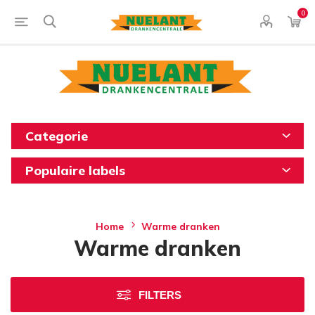
0
Categorie
Populaire labels
Home
Warme dranken
Warme dranken
FILTERS