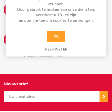
verlenen.
THUISLEVERING:
Door gebruik te maken van onze diensten,
Wij leveren elke dinsdag- &
verklaart u 18+ te zijn
donderdagnamiddag aan huis
én stem je toe om cookies te ontvangen.
AFHALEN:
OK
Ma t.e.m. Do: Uw bestelling staat de volgende
dag voor u klaar vanaf 13u
MEER WETEN
Bestellingen op vrijdag en in het weekend kan
u vanaf maandag afhalen
Nieuwsbrief
Aanmelden
Opzeggen