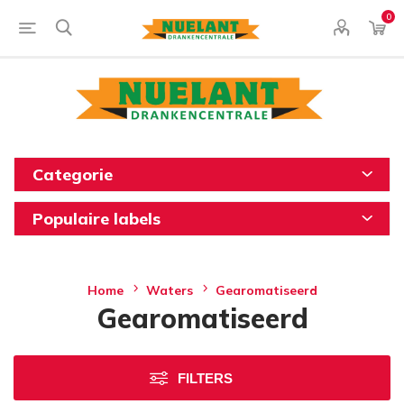
0
Categorie
Populaire labels
Home
Waters
Gearomatiseerd
Gearomatiseerd
FILTERS